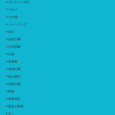
ヴェルスパ大分
グルメ
その他
トレーニング
休日
会社行事
住宅関連
出張
別事業
地域行事
媒介物件
宅地分譲
家族
家族信託
後見人制度
日々