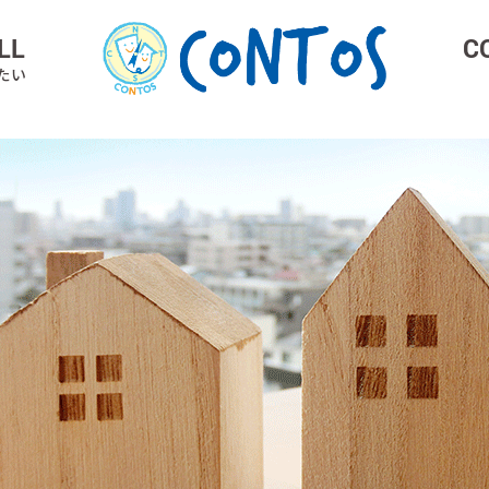
LL
C
たい