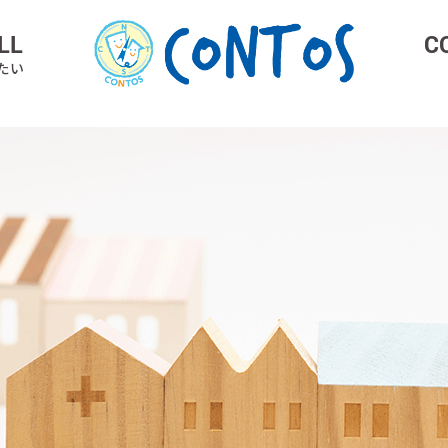
LL
C
たい