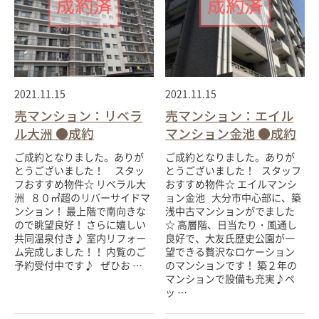
2021.11.15
2021.11.15
売マンション：リベラ
売マンション：エイル
ル大洲 ●成約
マンション金池 ●成約
ご成約となりました。ありが
ご成約となりました。ありが
とうございました！ スタッ
とうございました！ スタッフ
フおすすめ物件☆ リベラル大
おすすめ物件☆ エイルマンシ
洲 ８０㎡超のリバーサイドマ
ョン金池 大分市中心部に、築
ンション！ 最上階で南向きな
浅中古マンションがでました
ので眺望良好！ さらに嬉しい
☆ 高層階、日当たり・風通し
共同温泉付き♪ 室内リフォー
良好で、大友氏歴史公園が一
ム完成しました！！ 内覧のご
望できる贅沢なロケーション
予約受付中です♪ ぜひお …
のマンションです！ 築２年の
マンションで設備も充実♪ペ
ッ …