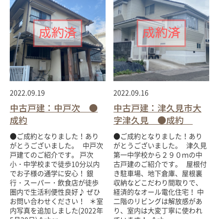
2022.09.19
2022.09.16
中古戸建：中戸次 ●
中古戸建：津久見市大
成約
字津久見 ●成約
●ご成約となりました！あり
●ご成約となりました！あり
がとうございました。 中戸次
がとうございました。 津久見
戸建てのご紹介です。 戸次
第一中学校から２９０ｍの中
小・中学校まで徒歩10分以内
古戸建のご紹介です。 屋根付
でお子様の通学に安心！ 銀
き駐車場、地下倉庫、屋根裏
行・スーパー・飲食店が徒歩
収納などこだわり間取りで、
圏内で生活利便性良好♪ ぜひ
経済的なオール電化住宅！ 中
お問い合わせください！ ＊室
二階のリビングは解放感があ
内写真を追加しました(2022年
り、室内は大変丁寧に使われ