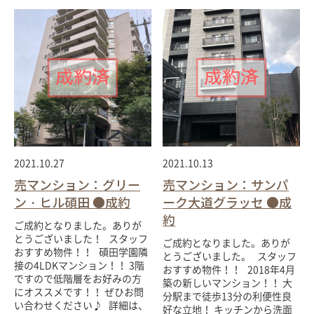
2021.10.27
2021.10.13
売マンション：グリー
売マンション：サンパ
ン・ヒル碩田 ●成約
ーク大道グラッセ ●成
約
ご成約となりました。ありが
とうございました！ スタッフ
ご成約となりました。ありが
おすすめ物件！！ 碩田学園隣
とうございました。 スタッフ
接の4LDKマンション！！ 3階
おすすめ物件！！ 2018年4月
ですので低階層をお好みの方
築の新しいマンション！！ 大
にオススメです！！ ぜひお問
分駅まで徒歩13分の利便性良
い合わせください♪ 詳細は、
好な立地！ キッチンから洗面