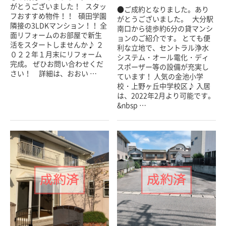
がとうございました！ スタッ
●ご成約となりました。あり
フおすすめ物件！！ 碩田学園
がとうございました。 大分駅
隣接の3LDKマンション！！ 全
南口から徒歩約6分の貸マンシ
面リフォームのお部屋で新生
ョンのご紹介です。 とても便
活をスタートしませんか♪ ２
利な立地で、セントラル浄水
０２２年１月末にリフォーム
システム・オール電化・ディ
完成。 ぜひお問い合わせくだ
スポーザー等の設備が充実し
さい！ 詳細は、おおい …
ています！ 人気の金池小学
校・上野ヶ丘中学校区♪ 入居
は、2022年2月より可能です。
&nbsp …