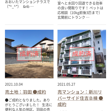
おおいたマンションテラスで
室へと水回り回遊できる効率
（*^_^*） &nb …
の良い間取りです！ ペットは
応相談（10kg前後3匹まで）
玄関前にトランク …
2021.10.04
2021.05.27
売土地：羽田 ●成約
売マンション：新川リ
バーサイド住吉Ｂ棟 ●
●ご成約となりました。あり
成約
がとうございました！ 生活に
便利な人気の地区、羽田の売