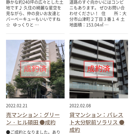
静かな約240坪の広々とした土
道路のすぐ向かいにはコンビ
地です♪ 久住の綺麗な星空を
ニもあります。 ぜひお問い合
見ながら、仲の良いお友達と
わせください！ 住 所：大
バーべーキューもいいですね
分市山津町２丁目３番１４ 土
☆ ゆっくりと …
地面積：153.04㎡ …
2022.02.21
2022.02.08
売マンション：グリー
貸マンション：パレス
ン・ヒル碩田 ●成約
ト大分駅前ソラリス ●
成約
●ご成約となりました。あり