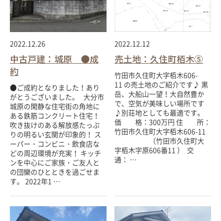
2022.12.26
2022.12.12
中古戸建：城原 ●成
売土地：久住町栢木⑤
約
竹田市久住町大字栢木606-
11 の売土地のご紹介です♪ 黒
●ご成約となりました！あり
岳、大船山一望！大自然豊か
がとうございました。 大分市
で、空気が美味しい場所です
城原の閑静な住宅街の角地に
♪別荘地としても最適です。
ある鉄筋コンクリート住宅！
価 格：300万円 住 所：
吹き抜けのある解放感たっぷ
竹田市久住町大字栢木606-11
りの明るい玄関が印象的！ ス
（竹田市久住町大
ーパー・コンビニ・飲食店な
字栢木字原606番11 ） 交
どの周辺環境が充実！ キッチ
通： …
ンを中心にご家族・ご友人と
の団欒のひとときを過ごせま
す。 2022年1 …