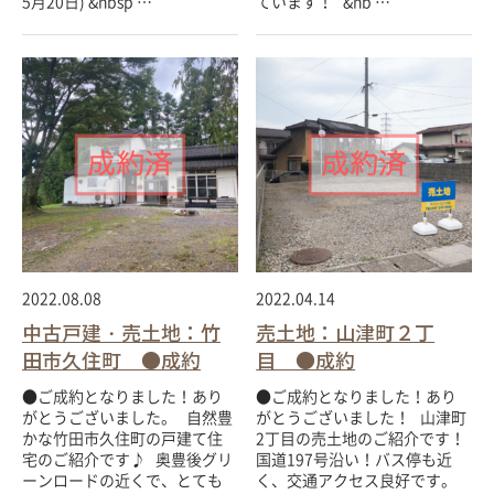
5月20日) &nbsp …
ています！ &nb …
2022.08.08
2022.04.14
中古戸建・売土地：竹
売土地：山津町２丁
田市久住町 ●成約
目 ●成約
●ご成約となりました！あり
●ご成約となりました！あり
がとうございました。 自然豊
がとうございました！ 山津町
かな竹田市久住町の戸建て住
2丁目の売土地のご紹介です！
宅のご紹介です♪ 奥豊後グリ
国道197号沿い！バス停も近
ーンロードの近くで、とても
く、交通アクセス良好です。