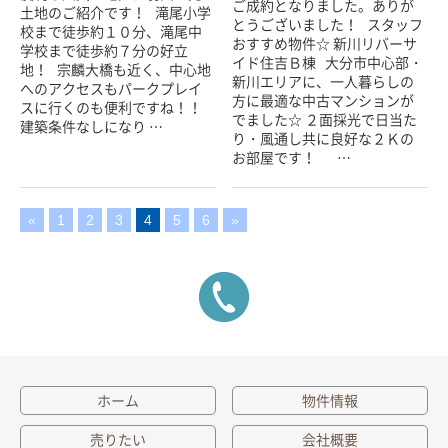
ご成約となりました。ありが
土地のご紹介です！ 滝尾小学
とうございました！ スタッフ
校まで徒歩約１０分、滝尾中
おすすめ物件☆ 新川リバーサ
学校まで徒歩約７分の好立
イド住吉Ｂ棟 大分市中心部・
地！ 宗麟大橋も近く、中心地
新川エリアに、一人暮らしの
へのアクセスもパークプレイ
方に最適な中古マンションが
スに行くのも便利ですね！！
でました☆ ２面採光で日当た
建築条件なしになり …
り・風通し共に良好な２Ｋの
お部屋です！ …
«
1
2
3
4
5
6
»
ホーム
物件情報
売りたい
会社概要