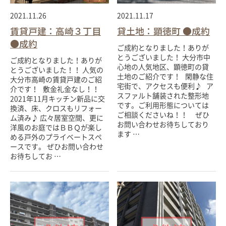
2021.11.26
2021.11.17
賃貸戸建：高崎３丁目
貸土地：顕徳町 ●成約
●成約
ご成約となりました！ありが
とうございました！ 大分市中
ご成約となりました！ありが
心地の人気地区、顕徳町の貸
とうございました！！ 人気の
土地のご紹介です！ 閑静な住
大分市高崎の賃貸戸建のご紹
宅街で、アクセスも便利♪ ア
介です！ 敷金礼金なし！！
スファルト舗装された整形地
2021年11月キッチン新品に交
です。ご利用形態については
換済、床、クロスもリフォー
ご相談くださいね！！ ぜひ
ム済み♪ 広々居室空間、更に
お問い合わせお待ちしており
洋風のお庭ではＢＢＱが楽し
ます …
める戸外のプライベートスペ
ースです。 ぜひお問い合わせ
お待ちしてお …