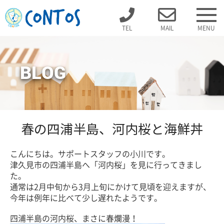
TEL
MAIL
MENU
BLOG
春の四浦半島、河内桜と海鮮丼
こんにちは。サポートスタッフの小川です。
津久見市の四浦半島へ「河内桜」を見に行ってきまし
た。
通常は2月中旬から3月上旬にかけて見頃を迎えますが、
今年は例年に比べて少し遅れたようです。
四浦半島の河内桜、まさに春爛漫！