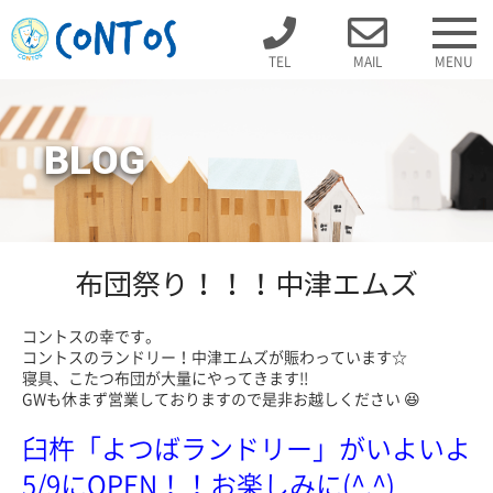
TEL
MAIL
MENU
BLOG
布団祭り！！！中津エムズ
コントスの幸です。
コントスのランドリー！中津エムズが賑わっています☆
寝具、こたつ布団が大量にやってきます!!
GWも休まず営業しておりますので是非お越しください 😆
臼杵「よつばランドリー」がいよいよ
5/9にOPEN！！お楽しみに(^.^)