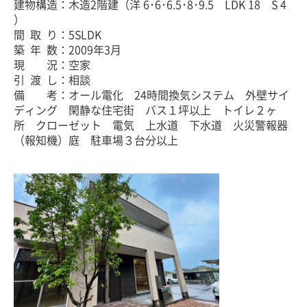
建物構造：木造2階建（洋 6･6･6.5･8･9.5 LDK 18 S 4
）
間 取 り：5SLDK
築 年 数：2009年3月
現 況：空家
引 渡 し：相談
備 考：オール電化 24時間換気システム 外壁サイ
ディング 閑静な住宅街 バス１坪以上
トイレ２ヶ
所 クローゼット 電気 上水道 下水道 火災警報器
（報知機）庭 駐車場３台分以上