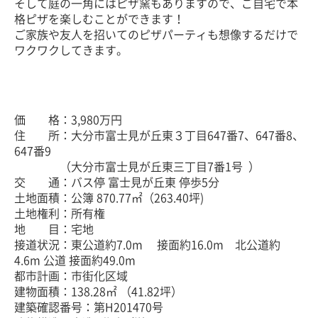
そして庭の一角にはピザ窯もありますので、ご自宅で本
格ピザを楽しむことができます！
ご家族や友人を招いてのピザパーティも想像するだけで
ワクワクしてきます。
価 格：3,980万円
住 所：大分市富士見が丘東３丁目647番7、647番8、
647番9
（大分市富士見が丘東三丁目7番1号 ）
交 通：バス停 富士見が丘東 停歩5分
土地面積：公簿 870.77㎡（263.40坪)
土地権利：所有権
地 目：宅地
接道状況：東公道約7.0m 接面約16.0m 北公道約
4.6m 公道 接面約49.0m
都市計画：市街化区域
建物面積：138.28㎡ （41.82坪）
建築確認番号：第H201470号